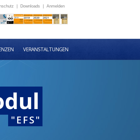
nschutz
|
Downloads
|
Anmelden
ENZEN
VERANSTALTUNGEN
odul
"EFS"